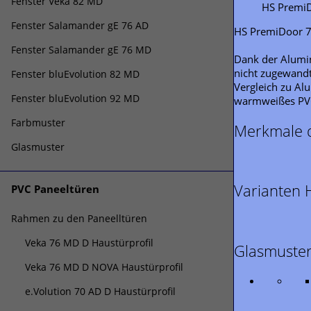
Fenster Veka 82 MD
HS PremiD
Fenster Salamander gE 76 AD
HS PremiDoor 76
Fenster Salamander gE 76 MD
Dank der Alumin
nicht zugewand
Fenster bluEvolution 82 MD
Vergleich zu Al
Fenster bluEvolution 92 MD
warmweißes PVC
Farbmuster
Merkmale d
Glasmuster
Varianten 
PVC Paneeltüren
Rahmen zu den Paneelltüren
Veka 76 MD D Haustürprofil
Glasmuste
Veka 76 MD D NOVA Haustürprofil
e.Volution 70 AD D Haustürprofil