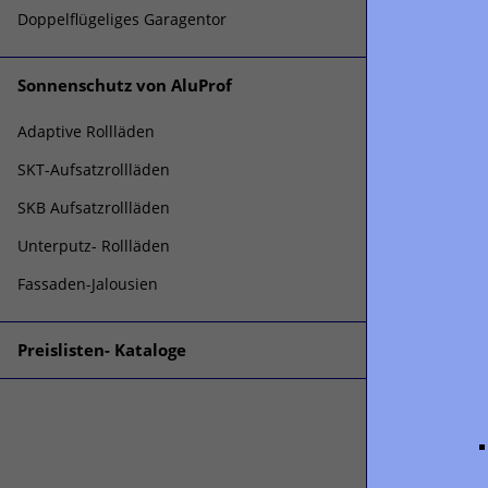
Doppelflügeliges Garagentor
Sonnenschutz von AluProf
Adaptive Rollläden
SKT-Aufsatzrollläden
SKB Aufsatzrollläden
Unterputz- Rollläden
Fassaden-Jalousien
Preislisten- Kataloge