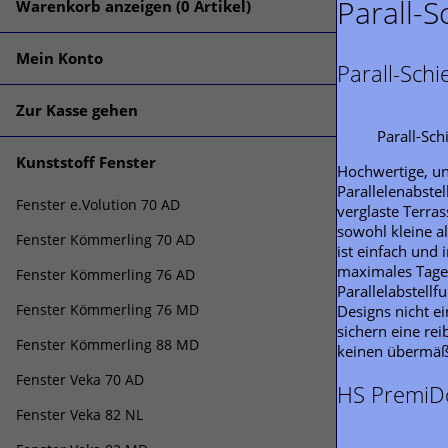
Parall-
Warenkorb anzeigen (
0
Artikel)
Mein Konto
Parall-Sch
Zur Kasse gehen
Parall-Sc
Kunststoff Fenster
Hochwertige, un
Parallelenabste
Fenster e.Volution 70 AD
verglaste Terra
sowohl kleine a
Fenster Kömmerling 70 AD
ist einfach und 
maximales Tages
Fenster Kömmerling 76 AD
Parallelabstell
Fenster Kömmerling 76 MD
Designs nicht e
sichern eine rei
Fenster Kömmerling 88 MD
keinen übermäß
Fenster Veka 70 AD
HS PremiD
Fenster Veka 82 NL